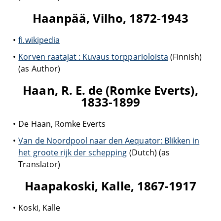
Haanpää, Vilho, 1872-1943
fi.wikipedia
Korven raatajat : Kuvaus torpparioloista
(Finnish)
(as Author)
Haan, R. E. de (Romke Everts),
1833-1899
De Haan, Romke Everts
Van de Noordpool naar den Aequator: Blikken in
het groote rijk der schepping
(Dutch) (as
Translator)
Haapakoski, Kalle, 1867-1917
Koski, Kalle