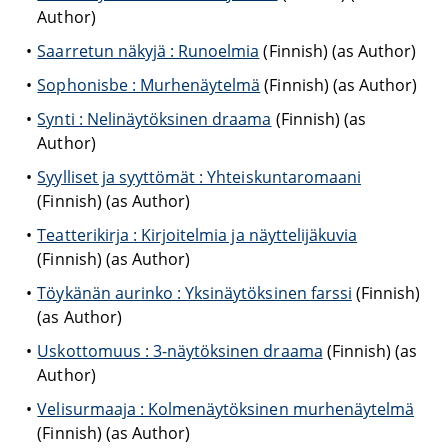
Author)
Saarretun näkyjä : Runoelmia
(Finnish) (as Author)
Sophonisbe : Murhenäytelmä
(Finnish) (as Author)
Synti : Nelinäytöksinen draama
(Finnish) (as
Author)
Syylliset ja syyttömät : Yhteiskuntaromaani
(Finnish) (as Author)
Teatterikirja : Kirjoitelmia ja näyttelijäkuvia
(Finnish) (as Author)
Töykänän aurinko : Yksinäytöksinen farssi
(Finnish)
(as Author)
Uskottomuus : 3-näytöksinen draama
(Finnish) (as
Author)
Velisurmaaja : Kolmenäytöksinen murhenäytelmä
(Finnish) (as Author)