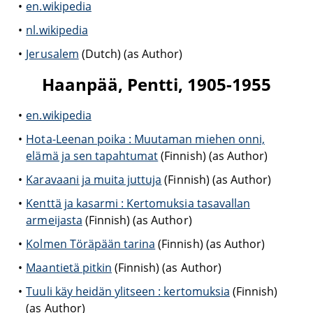
en.wikipedia
nl.wikipedia
Jerusalem
(Dutch) (as Author)
Haanpää, Pentti, 1905-1955
en.wikipedia
Hota-Leenan poika : Muutaman miehen onni,
elämä ja sen tapahtumat
(Finnish) (as Author)
Karavaani ja muita juttuja
(Finnish) (as Author)
Kenttä ja kasarmi : Kertomuksia tasavallan
armeijasta
(Finnish) (as Author)
Kolmen Töräpään tarina
(Finnish) (as Author)
Maantietä pitkin
(Finnish) (as Author)
Tuuli käy heidän ylitseen : kertomuksia
(Finnish)
(as Author)