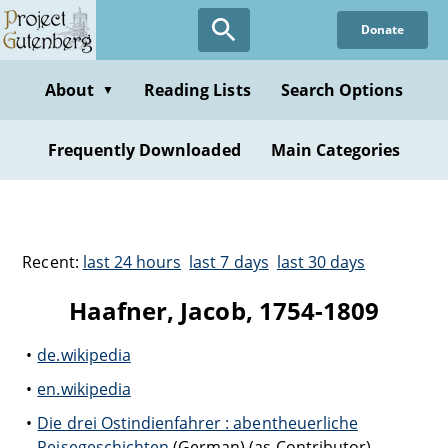
Donate
About
Reading Lists
Search Options
▼
Frequently Downloaded
Main Categories
Recent:
last 24 hours
last 7 days
last 30 days
Haafner, Jacob, 1754-1809
de.wikipedia
en.wikipedia
Die drei Ostindienfahrer : abentheuerliche
Reisegeschichten
(German) (as Contributor)