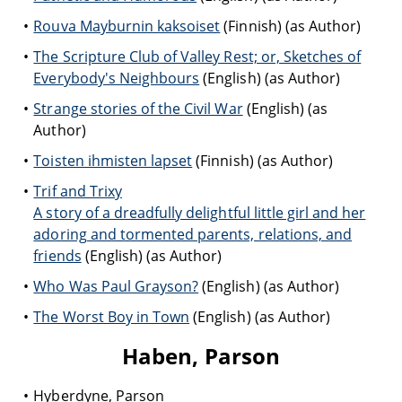
Rouva Mayburnin kaksoiset
(Finnish) (as Author)
The Scripture Club of Valley Rest; or, Sketches of
Everybody's Neighbours
(English) (as Author)
Strange stories of the Civil War
(English) (as
Author)
Toisten ihmisten lapset
(Finnish) (as Author)
Trif and Trixy
A story of a dreadfully delightful little girl and her
adoring and tormented parents, relations, and
friends
(English) (as Author)
Who Was Paul Grayson?
(English) (as Author)
The Worst Boy in Town
(English) (as Author)
Haben, Parson