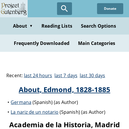
Donate
About
Reading Lists
Search Options
▼
Frequently Downloaded
Main Categories
Recent:
last 24 hours
last 7 days
last 30 days
About, Edmond, 1828-1885
Germana
(Spanish) (as Author)
La nariz de un notario
(Spanish) (as Author)
Academia de la Historia, Madrid