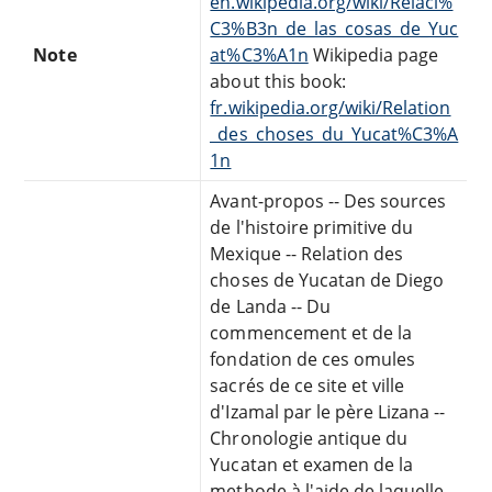
en.wikipedia.org/wiki/Relaci%
C3%B3n_de_las_cosas_de_Yuc
Note
at%C3%A1n
Wikipedia page
about this book:
fr.wikipedia.org/wiki/Relation
_des_choses_du_Yucat%C3%A
1n
Avant-propos -- Des sources
de l'histoire primitive du
Mexique -- Relation des
choses de Yucatan de Diego
de Landa -- Du
commencement et de la
fondation de ces omules
sacrés de ce site et ville
d'Izamal par le père Lizana --
Chronologie antique du
Yucatan et examen de la
methode à l'aide de laquelle