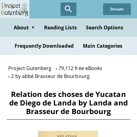
Skip
Donate
to
main
content
About
Reading Lists
Search Options
▼
Frequently Downloaded
Main Categories
Project Gutenberg
79,112 free eBooks
2 by abbé Brasseur de Bourbourg
Relation des choses de Yucatan
de Diego de Landa by Landa and
Brasseur de Bourbourg