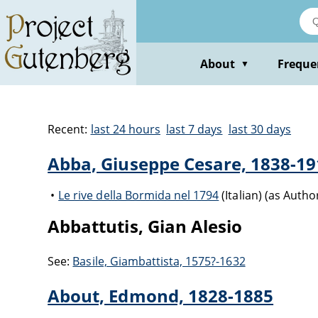
About
Freque
▼
Recent:
last 24 hours
last 7 days
last 30 days
Abba, Giuseppe Cesare, 1838-1
Le rive della Bormida nel 1794
(Italian) (as Autho
Abbattutis, Gian Alesio
See:
Basile, Giambattista, 1575?-1632
About, Edmond, 1828-1885