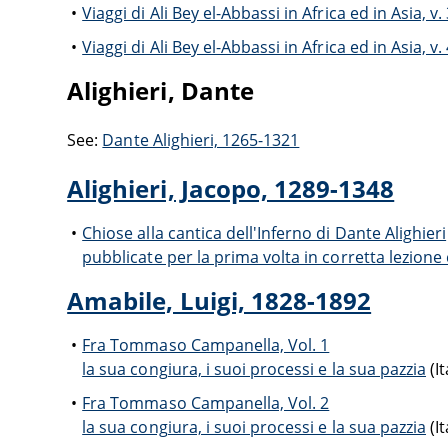
Viaggi di Ali Bey el-Abbassi in Africa ed in Asia, v.
Viaggi di Ali Bey el-Abbassi in Africa ed in Asia, v.
Alighieri, Dante
See:
Dante Alighieri, 1265-1321
Alighieri, Jacopo, 1289-1348
Chiose alla cantica dell'Inferno di Dante Alighieri
pubblicate per la prima volta in corretta lezione 
Amabile, Luigi, 1828-1892
Fra Tommaso Campanella, Vol. 1
la sua congiura, i suoi processi e la sua pazzia
(It
Fra Tommaso Campanella, Vol. 2
la sua congiura, i suoi processi e la sua pazzia
(It