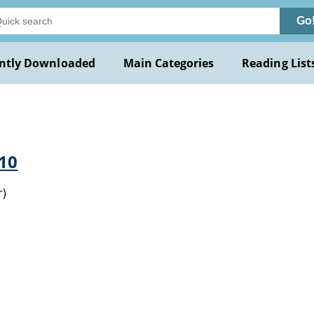
Go
ntly Downloaded
Main Categories
Reading List
910
r)