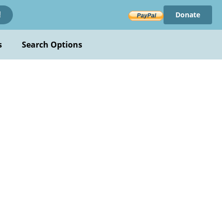
Donate
!
s
Search Options