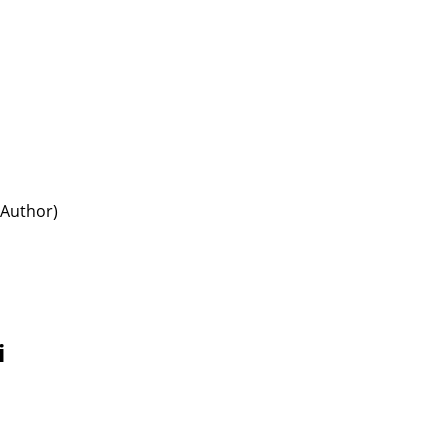
s Author)
i