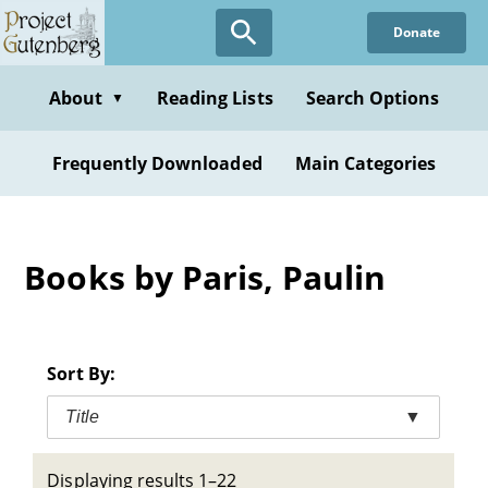
Skip
Donate
to
main
content
About
Reading Lists
Search Options
▼
Frequently Downloaded
Main Categories
Books by Paris, Paulin
Sort By:
Title
▼
Displaying results 1–22