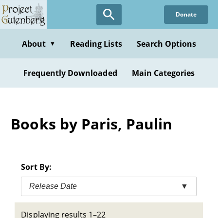
Skip
Donate
to
main
content
About
Reading Lists
Search Options
▼
Frequently Downloaded
Main Categories
Books by Paris, Paulin
Sort By:
Release Date
▼
Displaying results 1–22