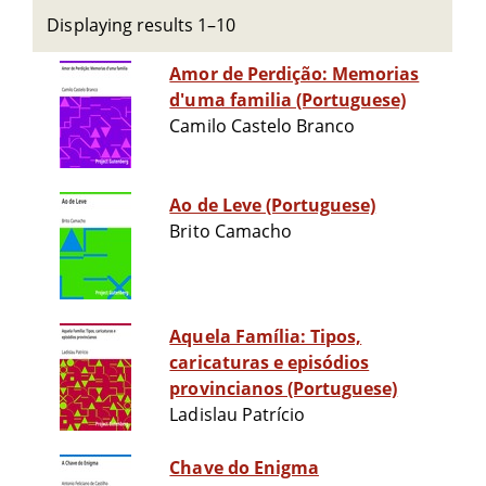
Displaying results 1–10
Amor de Perdição: Memorias
d'uma familia (Portuguese)
Camilo Castelo Branco
Ao de Leve (Portuguese)
Brito Camacho
Aquela Família: Tipos,
caricaturas e episódios
provincianos (Portuguese)
Ladislau Patrício
Chave do Enigma