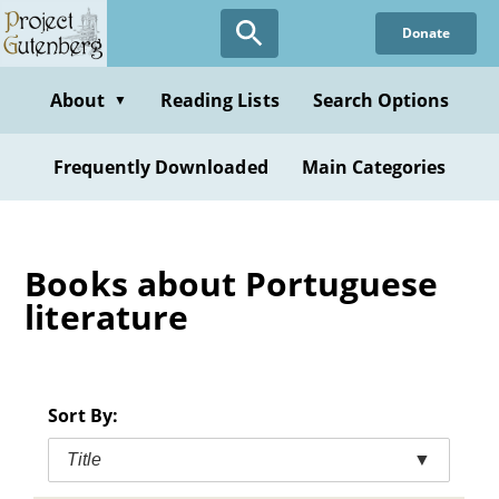
Skip
Donate
to
main
content
About
Reading Lists
Search Options
▼
Frequently Downloaded
Main Categories
Books about Portuguese
literature
Sort By:
Title
▼