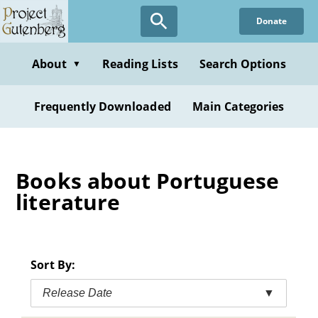
Skip
Donate
to
main
content
About
Reading Lists
Search Options
▼
Frequently Downloaded
Main Categories
Books about Portuguese
literature
Sort By:
Release Date
▼