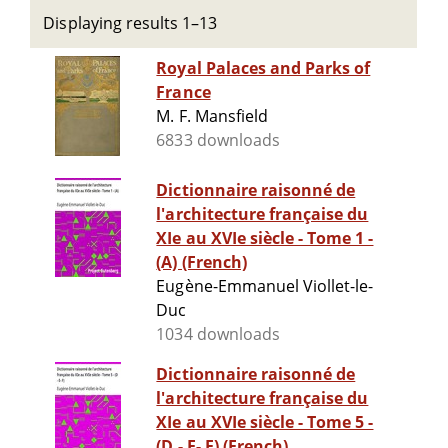
Displaying results 1–13
Royal Palaces and Parks of
France
M. F. Mansfield
6833 downloads
Dictionnaire raisonné de
l'architecture française du
XIe au XVIe siècle - Tome 1 -
(A) (French)
Eugène-Emmanuel Viollet-le-
Duc
1034 downloads
Dictionnaire raisonné de
l'architecture française du
XIe au XVIe siècle - Tome 5 -
(D - E- F) (French)