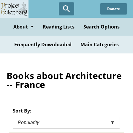
Skip
Donate
to
main
content
About
Reading Lists
Search Options
▼
Frequently Downloaded
Main Categories
Books about Architecture
-- France
Sort By:
Popularity
▼