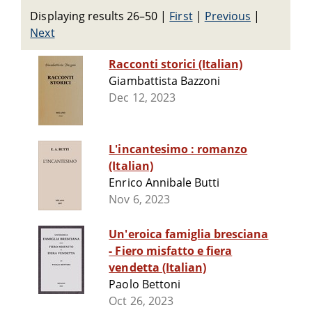
Displaying results 26–50
|
First
|
Previous
|
Next
Racconti storici (Italian)
Giambattista Bazzoni
Dec 12, 2023
L'incantesimo : romanzo
(Italian)
Enrico Annibale Butti
Nov 6, 2023
Un'eroica famiglia bresciana
- Fiero misfatto e fiera
vendetta (Italian)
Paolo Bettoni
Oct 26, 2023