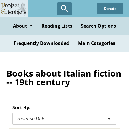
Skip
Donate
to
main
content
About
Reading Lists
Search Options
▼
Frequently Downloaded
Main Categories
Books about Italian fiction
-- 19th century
Sort By:
Release Date
▼