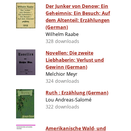
Der Junker von Denow; Ein
Geheimnis; Ein Besuch; Auf
dem Altenteil: Erzählungen
(German)
Wilhelm Raabe
328 downloads
Novellen: Die zweite
Liebhaberin; Verlust und
Gewinn (German)
Melchior Meyr
324 downloads
Ruth : Erzählung (German)
Lou Andreas-Salomé
322 downloads
Amerikanische Wald- und