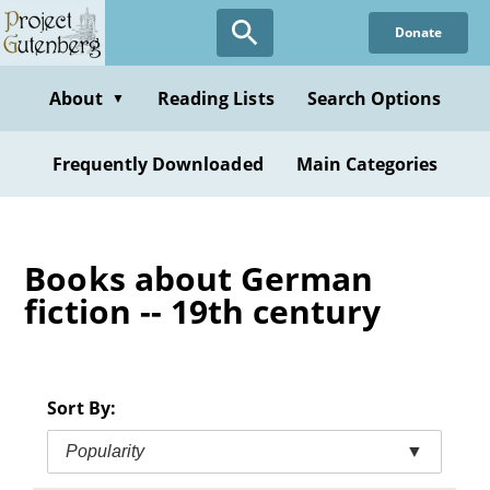
Skip
Donate
to
main
content
About
Reading Lists
Search Options
▼
Frequently Downloaded
Main Categories
Books about German
fiction -- 19th century
Sort By:
Popularity
▼