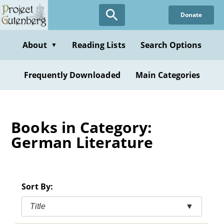
Skip
Donate
to
main
content
About
Reading Lists
Search Options
▼
Frequently Downloaded
Main Categories
Books in Category:
German Literature
Sort By:
Title
▼