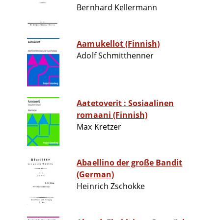
Bernhard Kellermann
Aamukellot (Finnish)
Adolf Schmitthenner
Aatetoverit : Sosiaalinen
romaani (Finnish)
Max Kretzer
Abaellino der große Bandit
(German)
Heinrich Zschokke