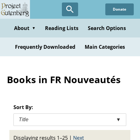
Skip
Donate
to
main
content
About
Reading Lists
Search Options
▼
Frequently Downloaded
Main Categories
Books in FR Nouveautés
Sort By:
Title
▼
Displaying results 1–25
|
Next