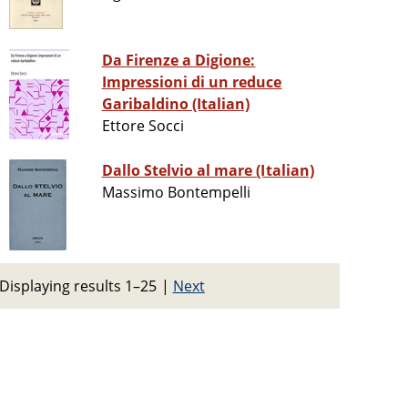
Da Firenze a Digione:
Impressioni di un reduce
Garibaldino (Italian)
Ettore Socci
Dallo Stelvio al mare (Italian)
Massimo Bontempelli
Displaying results 1–25
|
Next