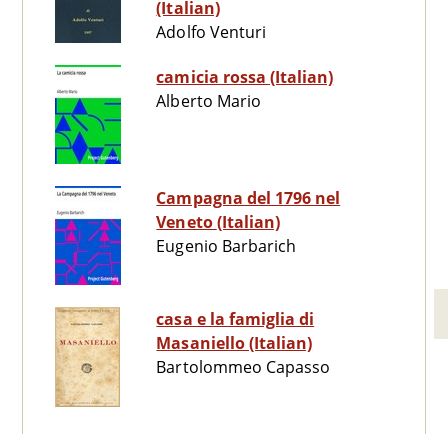
(Italian)
Adolfo Venturi
camicia rossa (Italian)
Alberto Mario
Campagna del 1796 nel
Veneto (Italian)
Eugenio Barbarich
casa e la famiglia di
Masaniello (Italian)
Bartolommeo Capasso