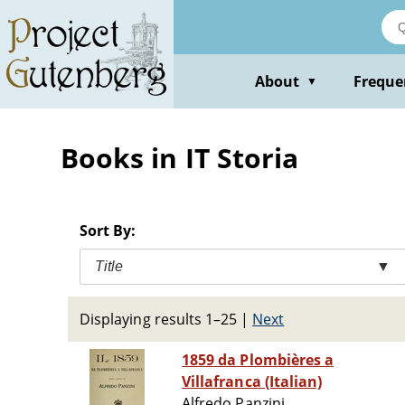
Skip
to
main
content
About
Freque
▼
Books in IT Storia
Sort By:
Title
▼
Displaying results 1–25
|
Next
1859 da Plombières a
Villafranca (Italian)
Alfredo Panzini