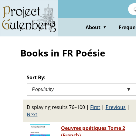
Skip
to
main
content
About
Freque
▼
Books in FR Poésie
Sort By:
Popularity
▼
Displaying results 76–100
|
First
|
Previous
|
Next
Oeuvres poétiques Tome 2
(French)