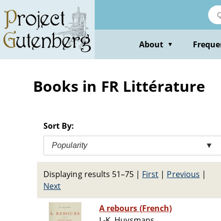
Skip
to
main
content
About
Freque
▼
Books in FR Littérature
Sort By:
Popularity
▼
Displaying results 51–75
|
First
|
Previous
|
Next
A rebours (French)
J.-K. Huysmans