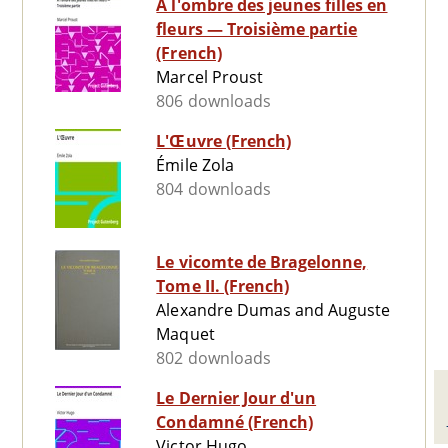
A l'ombre des jeunes filles en
fleurs — Troisième partie
(French)
Marcel Proust
806 downloads
L'Œuvre (French)
Émile Zola
804 downloads
Le vicomte de Bragelonne,
Tome II. (French)
Alexandre Dumas and Auguste
Maquet
802 downloads
Le Dernier Jour d'un
Condamné (French)
Victor Hugo