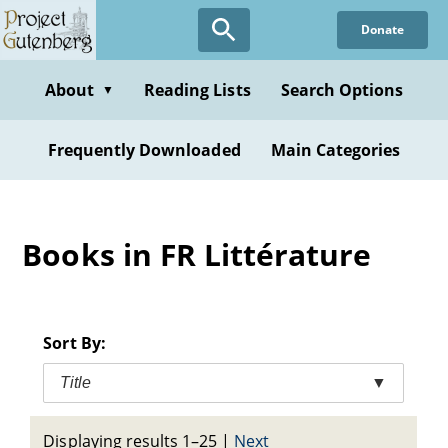
Skip
Donate
to
main
content
About
Reading Lists
Search Options
▼
Frequently Downloaded
Main Categories
Books in FR Littérature
Sort By:
Title
▼
Displaying results 1–25
|
Next