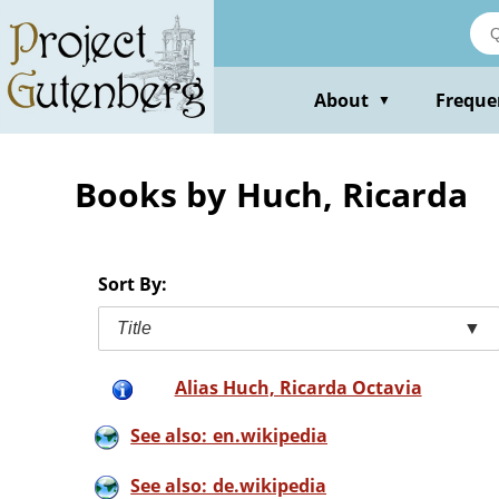
Skip
to
main
content
About
Freque
▼
Books by Huch, Ricarda
Sort By:
Title
▼
Alias Huch, Ricarda Octavia
See also: en.wikipedia
See also: de.wikipedia