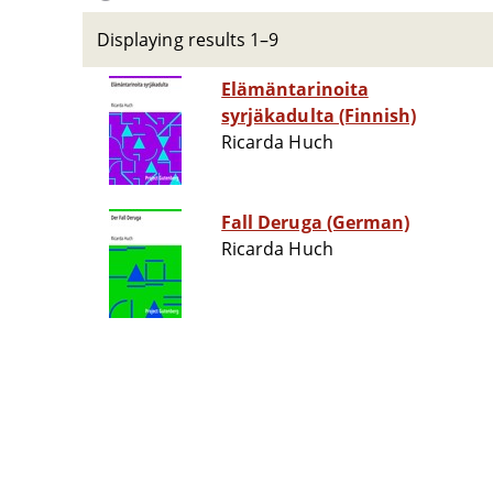
Displaying results 1–9
Elämäntarinoita
syrjäkadulta (Finnish)
Ricarda Huch
Fall Deruga (German)
Ricarda Huch