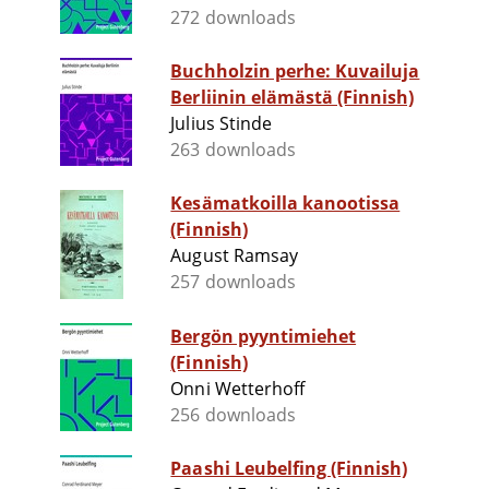
272 downloads
Buchholzin perhe: Kuvailuja
Berliinin elämästä (Finnish)
Julius Stinde
263 downloads
Kesämatkoilla kanootissa
(Finnish)
August Ramsay
257 downloads
Bergön pyyntimiehet
(Finnish)
Onni Wetterhoff
256 downloads
Paashi Leubelfing (Finnish)