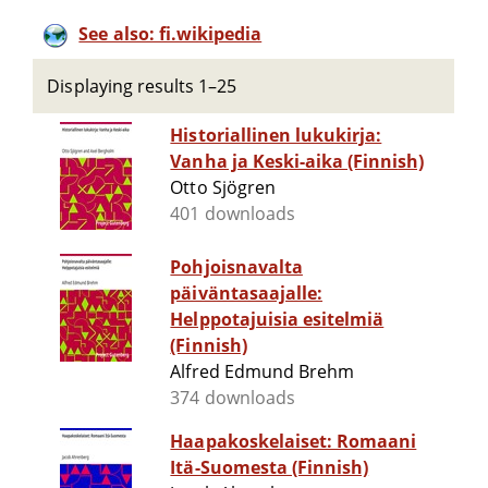
See also: fi.wikipedia
Displaying results 1–25
Historiallinen lukukirja:
Vanha ja Keski-aika (Finnish)
Otto Sjögren
401 downloads
Pohjoisnavalta
päiväntasaajalle:
Helppotajuisia esitelmiä
(Finnish)
Alfred Edmund Brehm
374 downloads
Haapakoskelaiset: Romaani
Itä-Suomesta (Finnish)