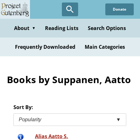
Skip
Donate
to
main
content
About
Reading Lists
Search Options
▼
Frequently Downloaded
Main Categories
Books by Suppanen, Aatto
Sort By:
Popularity
▼
Alias Aatto S.