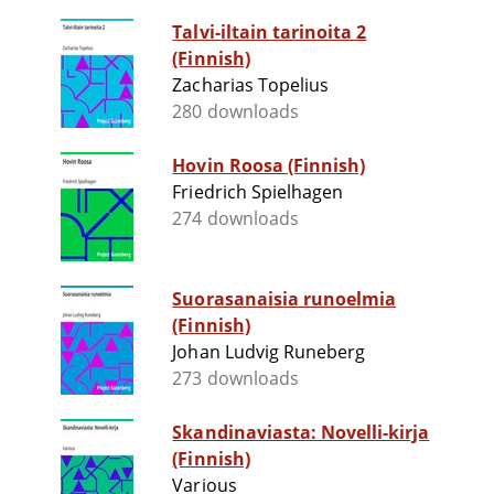
Talvi-iltain tarinoita 2
(Finnish)
Zacharias Topelius
280 downloads
Hovin Roosa (Finnish)
Friedrich Spielhagen
274 downloads
Suorasanaisia runoelmia
(Finnish)
Johan Ludvig Runeberg
273 downloads
Skandinaviasta: Novelli-kirja
(Finnish)
Various