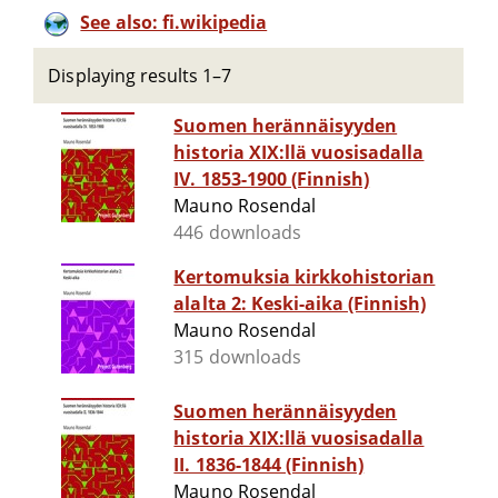
See also: fi.wikipedia
Displaying results 1–7
Suomen herännäisyyden
historia XIX:llä vuosisadalla
IV. 1853-1900 (Finnish)
Mauno Rosendal
446 downloads
Kertomuksia kirkkohistorian
alalta 2: Keski-aika (Finnish)
Mauno Rosendal
315 downloads
Suomen herännäisyyden
historia XIX:llä vuosisadalla
II. 1836-1844 (Finnish)
Mauno Rosendal