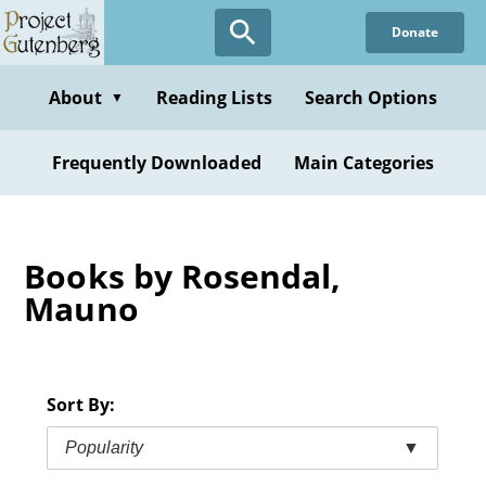
Skip
Donate
to
main
content
About
Reading Lists
Search Options
▼
Frequently Downloaded
Main Categories
Books by Rosendal,
Mauno
Sort By:
Popularity
▼