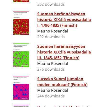
302 downloads
Suomen herännäisyyden
historia XIX:llä vuosisadalla
I. 1796-1835 (Finnish)
Mauno Rosendal
292 downloads
Suomen herännäisyyden
historia XIX:llä vuosisadalla
III. 1845-1852 (Finnish)
Mauno Rosendal
276 downloads
Sureeko Suomi Jumalan
mielen mukaan? (Finnish)
Mauno Rosendal
244 downloads