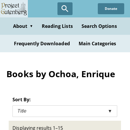
Skip
Donate
to
main
content
About
Reading Lists
Search Options
▼
Frequently Downloaded
Main Categories
Books by Ochoa, Enrique
Sort By:
Title
▼
Displaying results 1–15