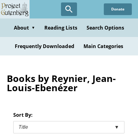
Skip
Donate
to
main
content
About
Reading Lists
Search Options
▼
Frequently Downloaded
Main Categories
Books by Reynier, Jean-
Louis-Ebenézer
Sort By:
Title
▼