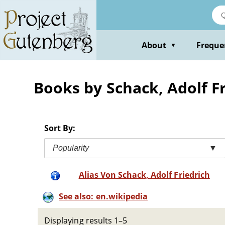
Skip
to
main
content
About
Freque
▼
Books by Schack, Adolf F
Sort By:
Popularity
▼
Alias Von Schack, Adolf Friedrich
See also: en.wikipedia
Displaying results 1–5