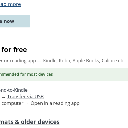
ead more
ne now
for free
er or reading app
— Kindle, Kobo, Apple Books, Calibre etc.
ommended
for most devices
nd-to-Kindle
. →
Transfer via USB
r computer → Open in a reading app
mats & older devices