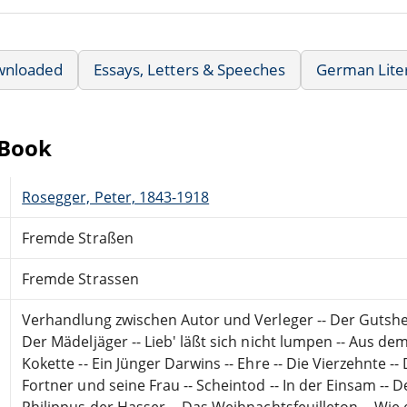
wnloaded
Essays, Letters & Speeches
German Lite
eBook
Rosegger, Peter, 1843-1918
Fremde Straßen
Fremde Strassen
Verhandlung zwischen Autor und Verleger -- Der Gutsher
Der Mädeljäger -- Lieb' läßt sich nicht lumpen -- Aus de
Kokette -- Ein Jünger Darwins -- Ehre -- Die Vierzehnte
Fortner und seine Frau -- Scheintod -- In der Einsam -- 
Philippus der Hasser -- Das Weihnachtsfeuilleton -- Wie e