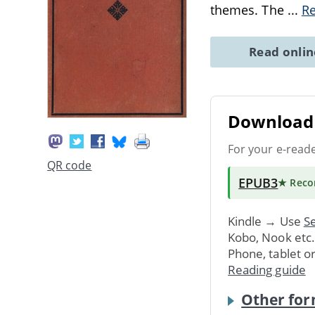
themes. The
...
R
Read onli
Download 
For your e-read
QR code
EPUB3
★ Rec
Kindle → Use
Se
Kobo, Nook etc
Phone, tablet o
Reading guide
Other for