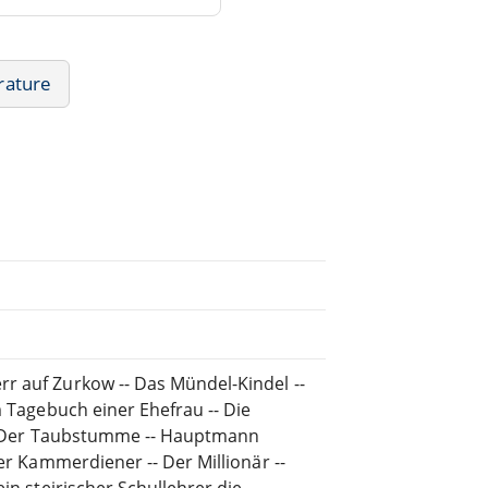
rature
r auf Zurkow -- Das Mündel-Kindel --
m Tagebuch einer Ehefrau -- Die
 -- Der Taubstumme -- Hauptmann
Der Kammerdiener -- Der Millionär --
in steirischer Schullehrer die