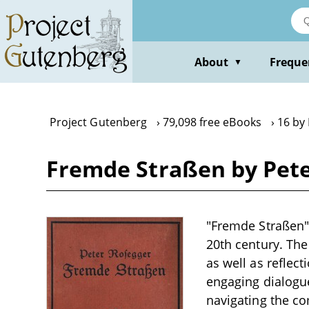
Skip
to
main
content
About
Freque
▼
Project Gutenberg
79,098 free eBooks
16 by
Fremde Straßen by Pet
"Fremde Straßen" b
20th century. The
as well as reflec
engaging dialogue
navigating the co