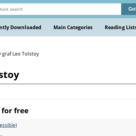
Go
ntly Downloaded
Main Categories
Reading List
 graf Leo Tolstoy
stoy
for free
essible)