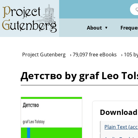
Skip
to
main
content
About
Freque
▼
Project Gutenberg
79,097 free eBooks
105 by
Детство by graf Leo Tol
Download 
Plain Text (acc