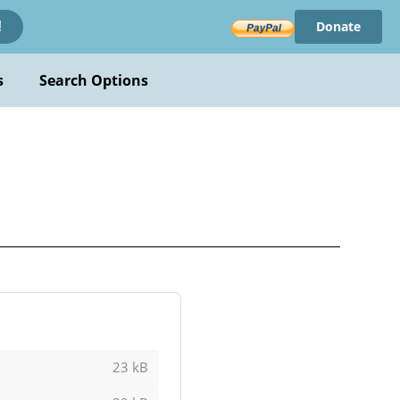
Donate
!
s
Search Options
23 kB