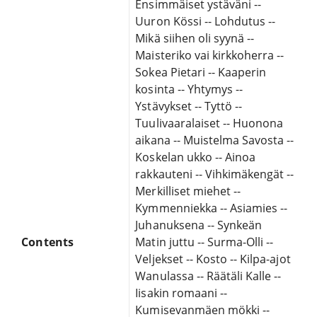
Ensimmäiset ystäväni --
Uuron Kössi -- Lohdutus --
Mikä siihen oli syynä --
Maisteriko vai kirkkoherra --
Sokea Pietari -- Kaaperin
kosinta -- Yhtymys --
Ystävykset -- Tyttö --
Tuulivaaralaiset -- Huonona
aikana -- Muistelma Savosta --
Koskelan ukko -- Ainoa
rakkauteni -- Vihkimäkengät --
Merkilliset miehet --
Kymmenniekka -- Asiamies --
Juhanuksena -- Synkeän
Contents
Matin juttu -- Surma-Olli --
Veljekset -- Kosto -- Kilpa-ajot
Wanulassa -- Räätäli Kalle --
Iisakin romaani --
Kumisevanmäen mökki --