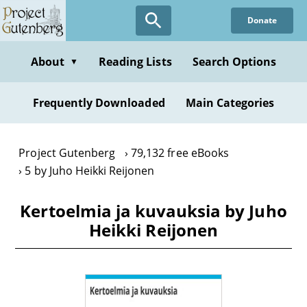
Skip
Donate
to
main
content
About
Reading Lists
Search Options
▼
Frequently Downloaded
Main Categories
Project Gutenberg
79,132 free eBooks
5 by Juho Heikki Reijonen
Kertoelmia ja kuvauksia by Juho
Heikki Reijonen