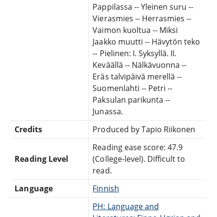
Pappilassa -- Yleinen suru --
Vierasmies -- Herrasmies --
Vaimon kuoltua -- Miksi
Jaakko muutti -- Hävytön teko
-- Pielinen: I. Syksyllä. II.
Keväällä -- Nälkävuonna --
Eräs talvipäivä merellä --
Suomenlahti -- Petri --
Paksulan parikunta --
Junassa.
Credits
Produced by Tapio Riikonen
Reading ease score: 47.9
Reading Level
(College-level). Difficult to
read.
Language
Finnish
PH: Language and