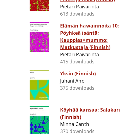
Pietari Päivärinta
613 downloads
Elämän hawainnoita 10:
Pöyhkeä isäntä;
Kauppias=mummo;
Matkustaja (Finnish)
Pietari Päivärinta
415 downloads
Yksin (Finnish)
Juhani Aho
375 downloads
Köyhää kansaa; Salakari
(Finnish)
Minna Canth
370 downloads