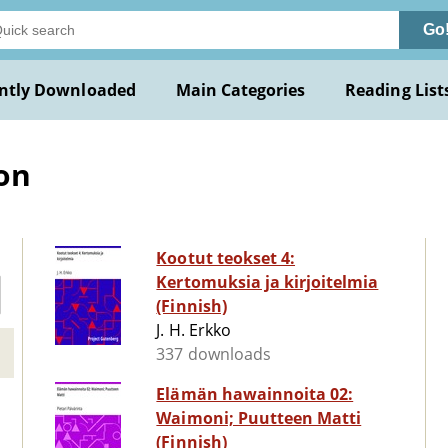
Go
ntly Downloaded
Main Categories
Reading List
ion
Kootut teokset 4:
Kertomuksia ja kirjoitelmia
(Finnish)
J. H. Erkko
337 downloads
Elämän hawainnoita 02:
Waimoni; Puutteen Matti
(Finnish)