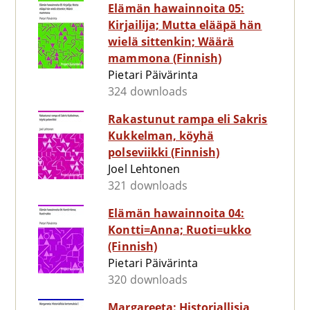
Elämän hawainnoita 05:
Kirjailija; Mutta elääpä hän
wielä sittenkin; Wäärä
mammona (Finnish)
Pietari Päivärinta
324 downloads
Rakastunut rampa eli Sakris
Kukkelman, köyhä
polseviikki (Finnish)
Joel Lehtonen
321 downloads
Elämän hawainnoita 04:
Kontti=Anna; Ruoti=ukko
(Finnish)
Pietari Päivärinta
320 downloads
Margareeta: Historiallisia