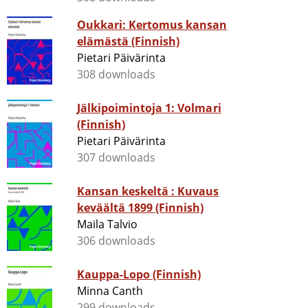
Oukkari: Kertomus kansan
elämästä (Finnish)
Pietari Päivärinta
308 downloads
Jälkipoimintoja 1: Volmari
(Finnish)
Pietari Päivärinta
307 downloads
Kansan keskeltä : Kuvaus
keväältä 1899 (Finnish)
Maila Talvio
306 downloads
Kauppa-Lopo (Finnish)
Minna Canth
299 downloads