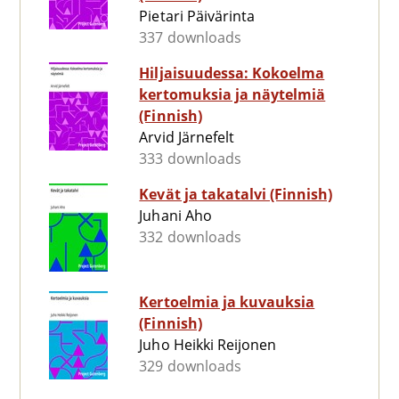
Pietari Päivärinta
337 downloads
Hiljaisuudessa: Kokoelma
kertomuksia ja näytelmiä
(Finnish)
Arvid Järnefelt
333 downloads
Kevät ja takatalvi (Finnish)
Juhani Aho
332 downloads
Kertoelmia ja kuvauksia
(Finnish)
Juho Heikki Reijonen
329 downloads