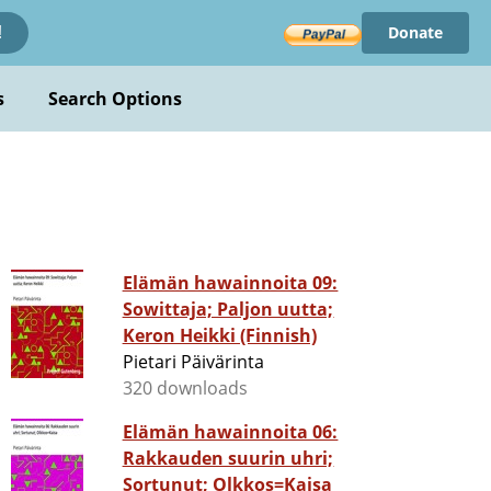
Donate
!
s
Search Options
Elämän hawainnoita 09:
Sowittaja; Paljon uutta;
Keron Heikki (Finnish)
Pietari Päivärinta
320 downloads
Elämän hawainnoita 06:
Rakkauden suurin uhri;
Sortunut; Olkkos=Kaisa