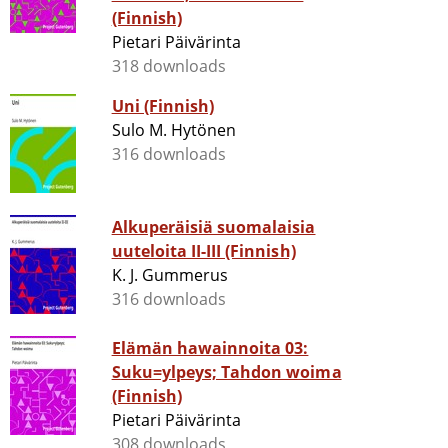
(Finnish)
Pietari Päivärinta
318 downloads
Uni (Finnish)
Sulo M. Hytönen
316 downloads
Alkuperäisiä suomalaisia
uuteloita II-III (Finnish)
K. J. Gummerus
316 downloads
Elämän hawainnoita 03:
Suku=ylpeys; Tahdon woima
(Finnish)
Pietari Päivärinta
308 downloads