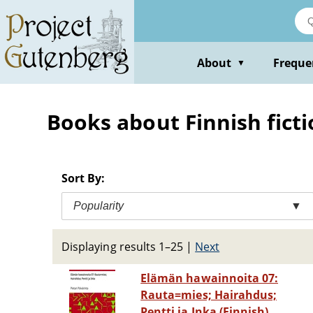
Skip
to
main
content
About
Freque
▼
Books about Finnish fict
Sort By:
Popularity
▼
Displaying results 1–25
|
Next
Elämän hawainnoita 07:
Rauta=mies; Hairahdus;
Pentti ja Inka (Finnish)