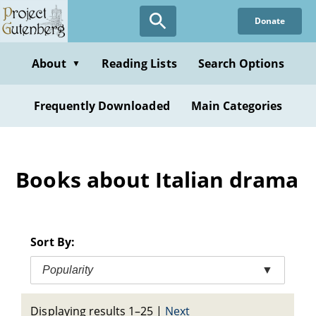
Skip
Donate
to
main
content
About
Reading Lists
Search Options
▼
Frequently Downloaded
Main Categories
Books about Italian drama
Sort By:
Popularity
▼
Displaying results 1–25
|
Next