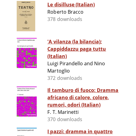
Le disilluse (Italian)
Roberto Bracco
378 downloads
'A vilanza (la bilancia);
Cappiddazzu paga tuttu
(Italian)
Luigi Pirandello and Nino
Martoglio
372 downloads
Il tamburo di fuoco: Dramma
africano di calore, colore,
rumori, odori (Italian)
F. T. Marinetti
370 downloads
I pazzi: dramma in quattro