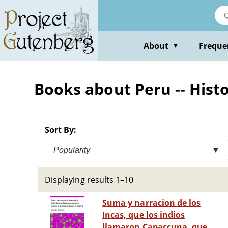
Skip
to
main
content
About
Freque
▼
Books about Peru -- Histo
Sort By:
Popularity
▼
Displaying results 1–10
Suma y narracion de los
Incas, que los indios
llamaron Capaccuna, que