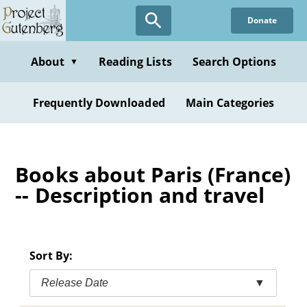
Skip
Donate
to
main
content
About
Reading Lists
Search Options
▼
Frequently Downloaded
Main Categories
Books about Paris (France)
-- Description and travel
Sort By:
Release Date
▼