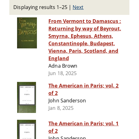
Displaying results 1–25
|
Next
From Vermont to Damascus :
Returning by way of Beyrout,
Smyrna, Ephesus, Athens,
Constantinople, Budapest,
Vienna, Paris, Scotland, and
England
Adna Brown
Jun 18, 2025
The American in Paris; vol. 2
of 2
John Sanderson
Jan 8, 2025
The American in Paris; vol. 1
of 2
John Sanderson