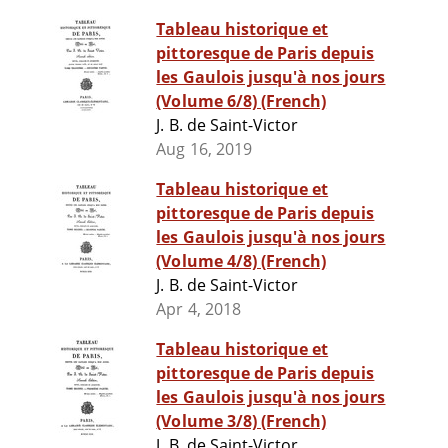
Tableau historique et
pittoresque de Paris depuis
les Gaulois jusqu'à nos jours
(Volume 6/8) (French)
J. B. de Saint-Victor
Aug 16, 2019
Tableau historique et
pittoresque de Paris depuis
les Gaulois jusqu'à nos jours
(Volume 4/8) (French)
J. B. de Saint-Victor
Apr 4, 2018
Tableau historique et
pittoresque de Paris depuis
les Gaulois jusqu'à nos jours
(Volume 3/8) (French)
J. B. de Saint-Victor