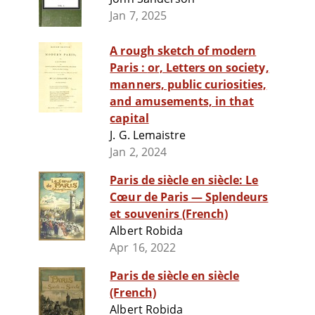
Jan 7, 2025
A rough sketch of modern
Paris : or, Letters on society,
manners, public curiosities,
and amusements, in that
capital
J. G. Lemaistre
Jan 2, 2024
Paris de siècle en siècle: Le
Cœur de Paris — Splendeurs
et souvenirs (French)
Albert Robida
Apr 16, 2022
Paris de siècle en siècle
(French)
Albert Robida