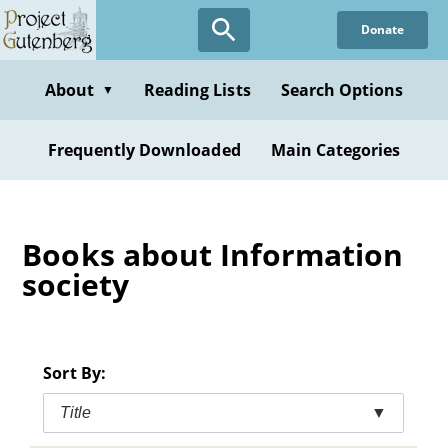
Skip
Donate
to
main
content
About
Reading Lists
Search Options
▼
Frequently Downloaded
Main Categories
Books about Information
society
Sort By:
Title
▼