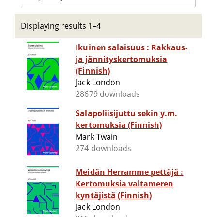
Displaying results 1–4
Ikuinen salaisuus : Rakkaus-
ja jännityskertomuksia
(Finnish)
Jack London
28679 downloads
Salapoliisijuttu sekin y.m.
kertomuksia (Finnish)
Mark Twain
274 downloads
Meidän Herramme pettäjä :
Kertomuksia valtameren
kyntäjistä (Finnish)
Jack London