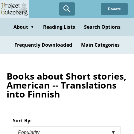
Skip
Donate
to
main
content
About
Reading Lists
Search Options
▼
Frequently Downloaded
Main Categories
Books about Short stories,
American -- Translations
into Finnish
Sort By:
Popularity
▼