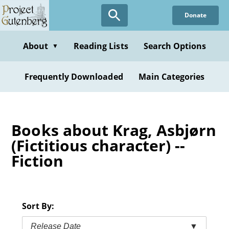
Skip
Donate
to
main
content
About
Reading Lists
Search Options
▼
Frequently Downloaded
Main Categories
Books about Krag, Asbjørn
(Fictitious character) --
Fiction
Sort By:
Release Date
▼