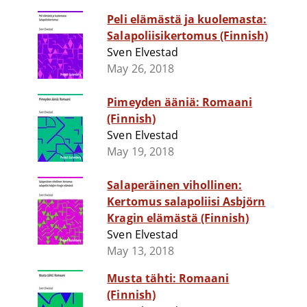
Peli elämästä ja kuolemasta:
Salapoliisikertomus (Finnish)
Sven Elvestad
May 26, 2018
Pimeyden ääniä: Romaani
(Finnish)
Sven Elvestad
May 19, 2018
Salaperäinen vihollinen:
Kertomus salapoliisi Asbjörn
Kragin elämästä (Finnish)
Sven Elvestad
May 13, 2018
Musta tähti: Romaani
(Finnish)