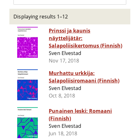
Displaying results 1–12
Prinssi ja kaunis
näyttelijätär:
Salapoliisikertomus (Finnish)
Sven Elvestad
Nov 17, 2018
Murhattu urkkija:
Salapoliisiromaani (Finnish)
Sven Elvestad
Oct 8, 2018
Punainen leski: Romaani
(Finnish)
Sven Elvestad
Jun 18, 2018