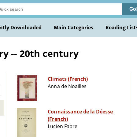
Go
ntly Downloaded
Main Categories
Reading List
y -- 20th century
Climats (French)
Anna de Noailles
Connaissance de la Déesse
(French)
Lucien Fabre