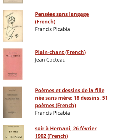
Pensées sans langage
(French)
Francis Picabia
Plain-chant (French)
Jean Cocteau
Poèmes et dessins de la fille
née sans mère: 18 dessins, 51
poèmes (French)
Francis Picabia
soir à Hernani, 26 février
1902 (French)