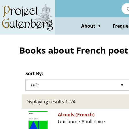
Skip
to
main
content
About
Freque
▼
Books about French poetr
Sort By:
Title
▼
Displaying results 1–24
Alcools (French)
Guillaume Apollinaire