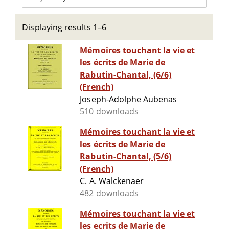
Displaying results 1–6
Mémoires touchant la vie et
les écrits de Marie de
Rabutin-Chantal, (6/6)
(French)
Joseph-Adolphe Aubenas
510 downloads
Mémoires touchant la vie et
les écrits de Marie de
Rabutin-Chantal, (5/6)
(French)
C. A. Walckenaer
482 downloads
Mémoires touchant la vie et
les ecrits de Marie de