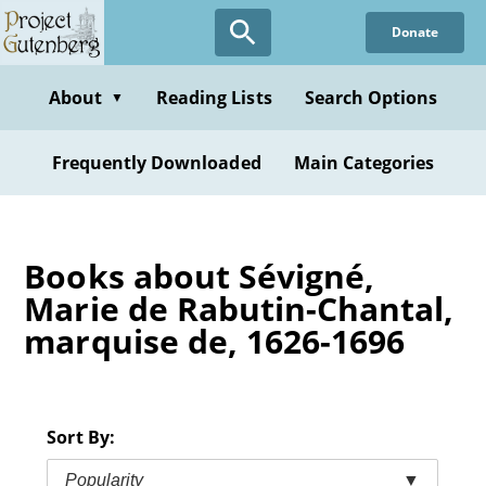
Skip
Donate
to
main
content
About
Reading Lists
Search Options
▼
Frequently Downloaded
Main Categories
Books about Sévigné,
Marie de Rabutin-Chantal,
marquise de, 1626-1696
Sort By:
Popularity
▼