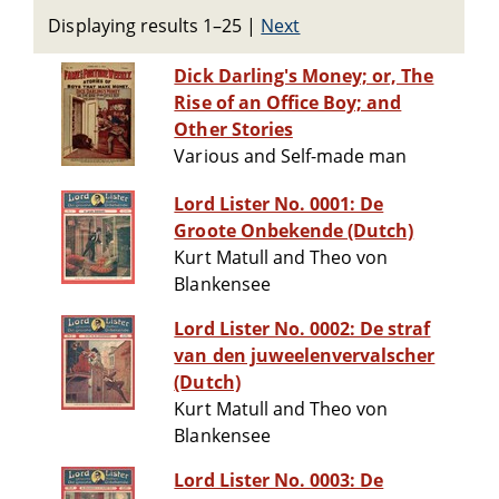
Displaying results 1–25
|
Next
Dick Darling's Money; or, The
Rise of an Office Boy; and
Other Stories
Various and Self-made man
Lord Lister No. 0001: De
Groote Onbekende (Dutch)
Kurt Matull and Theo von
Blankensee
Lord Lister No. 0002: De straf
van den juweelenvervalscher
(Dutch)
Kurt Matull and Theo von
Blankensee
Lord Lister No. 0003: De