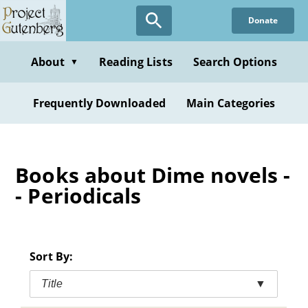
Skip
Donate
to
main
content
About
Reading Lists
Search Options
▼
Frequently Downloaded
Main Categories
Books about Dime novels -
- Periodicals
Sort By:
Title
▼