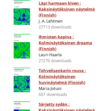
Läpi harmaan kiven :
Kaksinäytöksinen näytelmä
(Finnish)
J. A. Lehtinen
27713 downloads
Ihmisten kapina :
Kolminäytöksinen draama
(Finnish)
Lauri Haarla
27270 downloads
Tohvelisankarin rouva :
Kolminäytöksinen
huvinäytelmä (Finnish)
Maria Jotuni
607 downloads
Särjetty sydän :
Kaksinäytöksinen näytelmä