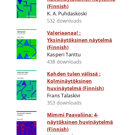
(Finnish)
K. A. Puhdaskoski
532 downloads
Valeriaanaa! :
Yksinäytöksinen näytelmä
(Finnish)
Kasperi Tanttu
438 downloads
Kahden tulen välissä :
Kolminäytöksinen
huvinäytelmä (Finnish)
Frans Talaskivi
353 downloads
Mimmi Paavaliina: 4-
näytöksinen huvinäytelmä
(Finnish)