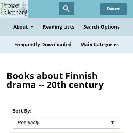
Skip
Donate
to
main
content
About
Reading Lists
Search Options
▼
Frequently Downloaded
Main Categories
Books about Finnish
drama -- 20th century
Sort By:
Popularity
▼