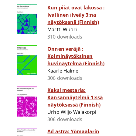
Kun piiat ovat lakossa :
Ivallinen ilveily 3:na
näytöksenä (Finnish)
Martti Wuori
310 downloads
Onnen veräjä :
Kolminäytöksinen
huvinäytelmä (Finnish)
Kaarle Halme
306 downloads
Kaksi mestaria:
Kansannäytelmä 1:ssä
näytöksessä (Finnish)
Urho Wiljo Walakorpi
306 downloads
Ad astra: Yömaalarin