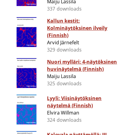
Maiju Lassila
337 downloads
Kallun kestit:
Kolminäytöksinen ilveily
(Finnish)
Arvid Järnefelt
329 downloads
Nuori mylläri: 4-näytöksinen
huvinäytelmä (Finnish)
Maiju Lassila
325 downloads
Lyyli: Viisinäytöksinen
näytelmä (Finnish)
Elvira Willman
324 downloads
Kalevala näyttämöllä: III