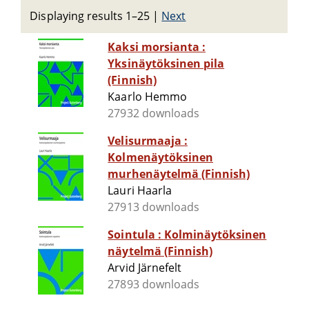
Displaying results 1–25
|
Next
Kaksi morsianta :
Yksinäytöksinen pila
(Finnish)
Kaarlo Hemmo
27932 downloads
Velisurmaaja :
Kolmenäytöksinen
murhenäytelmä (Finnish)
Lauri Haarla
27913 downloads
Sointula : Kolminäytöksinen
näytelmä (Finnish)
Arvid Järnefelt
27893 downloads