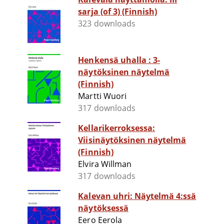
sarja (of 3) (Finnish)
323 downloads
Henkensä uhalla : 3-
näytöksinen näytelmä
(Finnish)
Martti Wuori
317 downloads
Kellarikerroksessa:
Viisinäytöksinen näytelmä
(Finnish)
Elvira Willman
317 downloads
Kalevan uhri: Näytelmä 4:ssä
näytöksessä
Eero Eerola