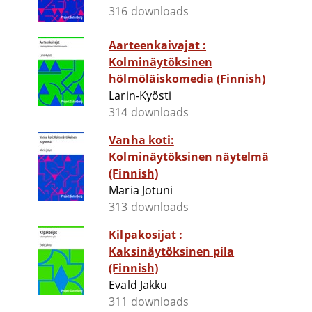
316 downloads
Aarteenkaivajat :
Kolminäytöksinen
hölmöläiskomedia (Finnish)
Larin-Kyösti
314 downloads
Vanha koti:
Kolminäytöksinen näytelmä
(Finnish)
Maria Jotuni
313 downloads
Kilpakosijat :
Kaksinäytöksinen pila
(Finnish)
Evald Jakku
311 downloads