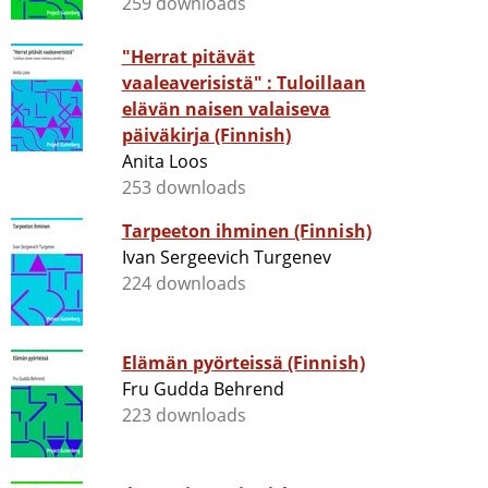
259 downloads
"Herrat pitävät
vaaleaverisistä" : Tuloillaan
elävän naisen valaiseva
päiväkirja (Finnish)
Anita Loos
253 downloads
Tarpeeton ihminen (Finnish)
Ivan Sergeevich Turgenev
224 downloads
Elämän pyörteissä (Finnish)
Fru Gudda Behrend
223 downloads