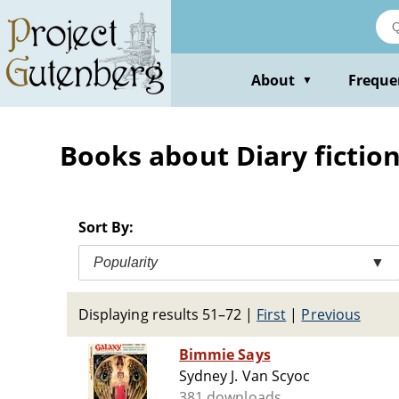
Skip
to
main
content
About
Freque
▼
Books about Diary fictio
Sort By:
Popularity
▼
Displaying results 51–72
|
First
|
Previous
Bimmie Says
Sydney J. Van Scyoc
381 downloads