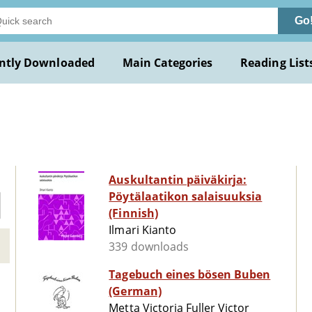
Go
ntly Downloaded
Main Categories
Reading List
n
Auskultantin päiväkirja:
Pöytälaatikon salaisuuksia
(Finnish)
Ilmari Kianto
339 downloads
Tagebuch eines bösen Buben
(German)
Metta Victoria Fuller Victor