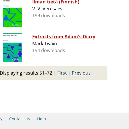
Ilman tietä (Finnish)
V. V. Veresaev
199 downloads
Extracts from Adam's Diary
Mark Twain
194 downloads
Displaying results 51–72
|
First
|
Previous
ty
Contact Us
Help