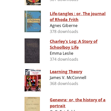
Life-tangles : or, The journal
of Rhoda Frith
Agnes Giberne
378 downloads
Charley's Log: A Story of
Schoolboy Life
Emma Leslie
374 downloads
Learning Theory
James V. McConnell
368 downloads
Genevra; or, the history of a
portrait