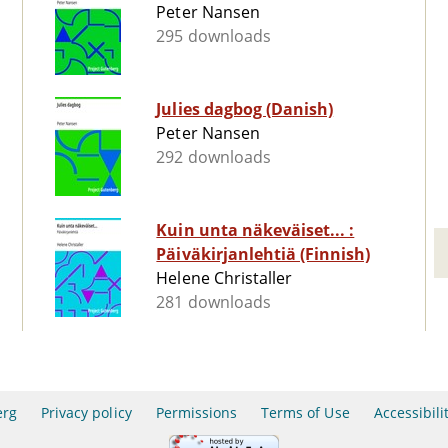
Peter Nansen
295 downloads
Julies dagbog (Danish)
Peter Nansen
292 downloads
Kuin unta näkeväiset... :
Päiväkirjanlehtiä (Finnish)
Helene Christaller
281 downloads
erg
Privacy policy
Permissions
Terms of Use
Accessibili