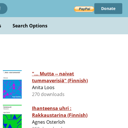
Donate
!
s
Search Options
"... Mutta -- naivat
tummaverisiä" (Finnish)
Anita Loos
270 downloads
Ihanteensa uhri :
Rakkaustarina (Finnish)
Agnes Osterloh