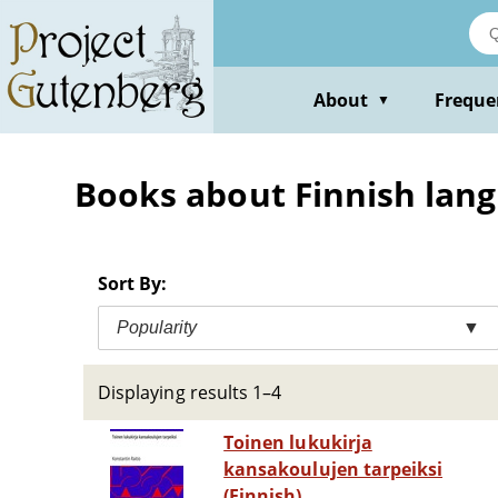
Skip
to
main
content
About
Freque
▼
Books about Finnish lang
Sort By:
Popularity
▼
Displaying results 1–4
Toinen lukukirja
kansakoulujen tarpeiksi
(Finnish)