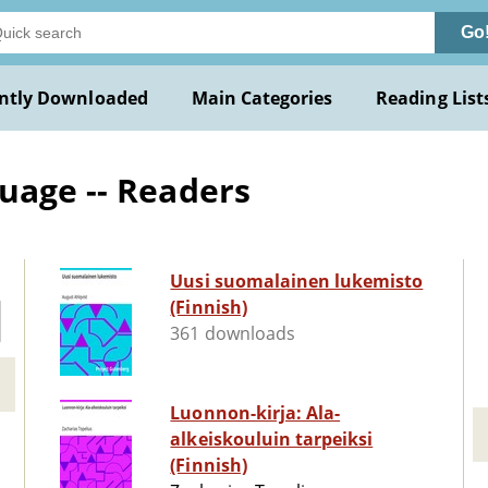
Go
ntly Downloaded
Main Categories
Reading List
uage -- Readers
Uusi suomalainen lukemisto
(Finnish)
361 downloads
Luonnon-kirja: Ala-
alkeiskouluin tarpeiksi
(Finnish)