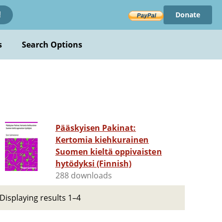
Donate
!
s
Search Options
Pääskyisen Pakinat:
Kertomia kiehkurainen
Suomen kieltä oppivaisten
hytödyksi (Finnish)
288 downloads
Displaying results 1–4