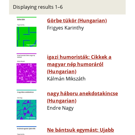
Displaying results 1–6
Görbe tükör (Hungarian)
Frigyes Karinthy
igazi humoristák: Cikkek a
magyar nép humoráról
(Hungarian)
Kálmán Mikszáth
nagy háboru anekdotakincse
(Hungarian)
Endre Nagy
Ne bántsuk egymást: Ujabb