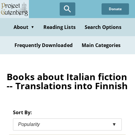
Skip
Donate
to
main
content
About
Reading Lists
Search Options
▼
Frequently Downloaded
Main Categories
Books about Italian fiction
-- Translations into Finnish
Sort By:
Popularity
▼