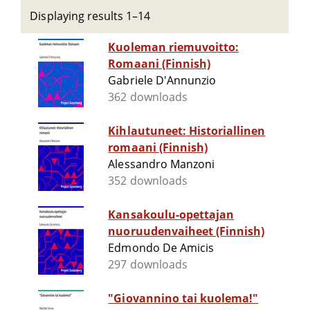
Displaying results 1–14
Kuoleman riemuvoitto:
Romaani (Finnish)
Gabriele D'Annunzio
362 downloads
Kihlautuneet: Historiallinen
romaani (Finnish)
Alessandro Manzoni
352 downloads
Kansakoulu-opettajan
nuoruudenvaiheet (Finnish)
Edmondo De Amicis
297 downloads
"Giovannino tai kuolema!"