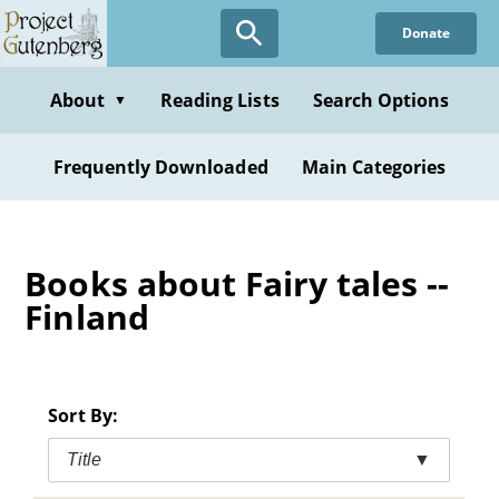
Skip
Donate
to
main
content
About
Reading Lists
Search Options
▼
Frequently Downloaded
Main Categories
Books about Fairy tales --
Finland
Sort By:
Title
▼