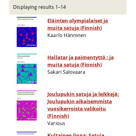
Displaying results 1–14
Eläinten olympialaiset ja
muita satuja (Finnish)
Kaarlo Hänninen
Hallatar ja paimentyttö : ja
muita satuja (Finnish)
Sakari Salovaara
Joulupukin satuja ja leikkejä:
Joulupukin aikaisemmista
vuosikerroista valikoitu
(Finnish)
Various
Kultainen linna: Satuja