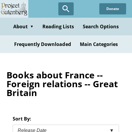
Skip
Donate
to
main
content
About
Reading Lists
Search Options
▼
Frequently Downloaded
Main Categories
Books about France --
Foreign relations -- Great
Britain
Sort By:
Release Date
▼