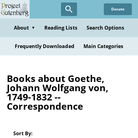
Skip
Donate
to
main
content
About
Reading Lists
Search Options
▼
Frequently Downloaded
Main Categories
Books about Goethe,
Johann Wolfgang von,
1749-1832 --
Correspondence
Sort By: