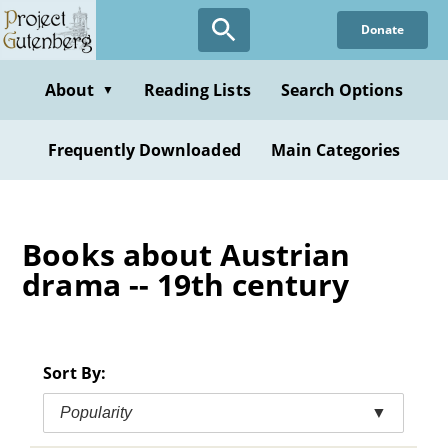
Skip
Donate
to
main
content
About
Reading Lists
Search Options
▼
Frequently Downloaded
Main Categories
Books about Austrian
drama -- 19th century
Sort By:
Popularity
▼