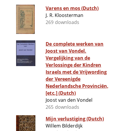
Varens en mos (Dutch)
J. R. Kloosterman
269 downloads
De complete werken van
Joost van Vondel.
Vergelijking van de
Verlossinge der Kindren
Israels met de Vrijwording
der Vereenigde
Nederlandsche Provinciën,
[etc.] (Dutch)
Joost van den Vondel
265 downloads
Mijn verlustiging (Dutch)
Willem Bilderdijk