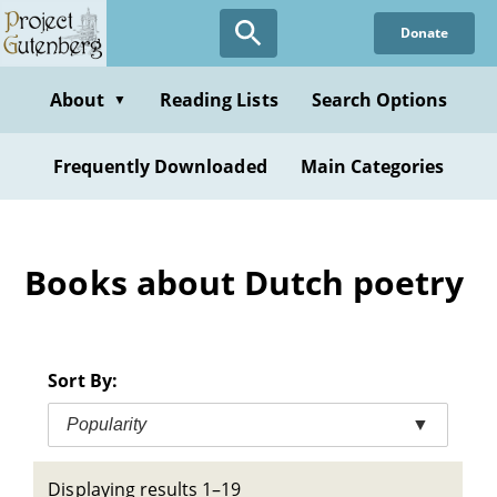
Skip
Donate
to
main
content
About
Reading Lists
Search Options
▼
Frequently Downloaded
Main Categories
Books about Dutch poetry
Sort By:
Popularity
▼
Displaying results 1–19