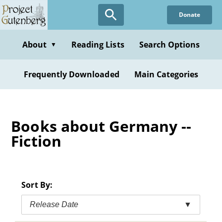
Skip
Donate
to
main
content
About
Reading Lists
Search Options
▼
Frequently Downloaded
Main Categories
Books about Germany --
Fiction
Sort By:
Release Date
▼