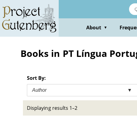
Skip
to
main
content
About
Freque
▼
Books in PT Língua Port
Sort By:
Author
▼
Displaying results 1–2