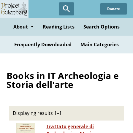
Skip
Donate
to
main
content
About
Reading Lists
Search Options
▼
Frequently Downloaded
Main Categories
Books in IT Archeologia e
Storia dell'arte
Displaying results 1–1
Trattato generale di