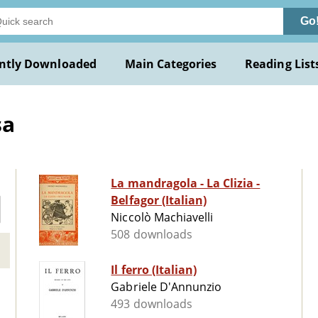
Go
ntly Downloaded
Main Categories
Reading List
sa
La mandragola - La Clizia -
Belfagor (Italian)
Niccolò Machiavelli
508 downloads
Il ferro (Italian)
Gabriele D'Annunzio
493 downloads