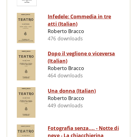
Infedele: Commedia in tre
atti (Italian)
Roberto Bracco
476 downloads
Dopo il veglione o viceversa
(Italian)
Roberto Bracco
464 downloads
Una donna (Italian)
Roberto Bracco
449 downloads
Fotografia senza.... - Notte di
neve - La chiacchierina