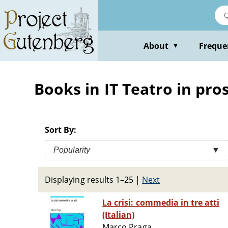
Skip
to
main
content
About
Freque
▼
Books in IT Teatro in pro
Sort By:
Popularity
▼
Displaying results 1–25
|
Next
La crisi: commedia in tre atti
(Italian)
Marco Praga